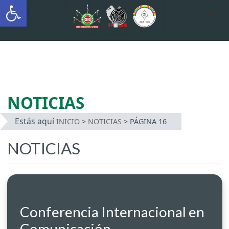
Abrir barra de herramientas
AUTÓNOMA INDÍGENA
INTERCULTURAL
Saltar
al
contenido
NOTICIAS
Estás aquí
INICIO
>
NOTICIAS
>
PÁGINA 16
NOTICIAS
Conferencia Internacional en
Comunicación