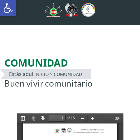
Abrir barra de herramientas
AUTÓNOMA INDÍGENA
INTERCULTURAL
Saltar
al
contenido
COMUNIDAD
Estás aquí
INICIO
>
COMUNIDAD
Buen vivir comunitario