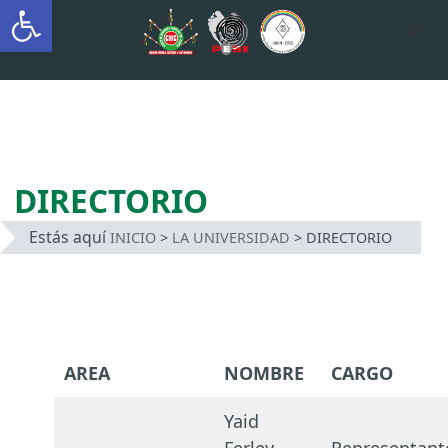
Abrir barra de herramientas
AUTÓNOMA INDÍGENA
INTERCULTURAL
Saltar
al
contenido
DIRECTORIO
Estás aquí
INICIO
>
LA UNIVERSIDAD
>
DIRECTORIO
AREA
NOMBRE
CARGO
Yaid