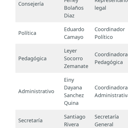
Ferley
Representant
Consejería
Bolaños
legal
Diaz
Eduardo
Coordinador
Política
Camayo
Político
Leyer
Coordinadora
Pedagógica
Socorro
Pedagógica
Zemanate
Einy
Dayana
Coordinadora
Administrativo
Sanchez
Administrativ
Quina
Santiago
Secretaría
Secretaría
Rivera
General