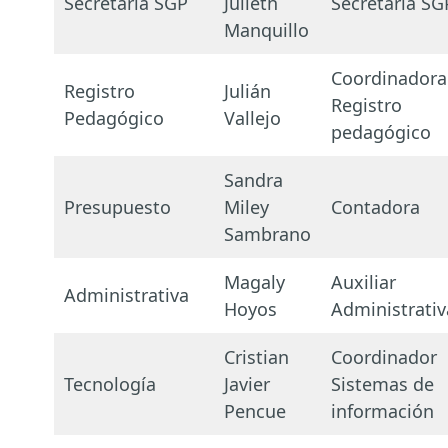
Secretaria SGP
Julieth
Secretaria SG
Manquillo
Coordinadora
Registro
Julián
Registro
Pedagógico
Vallejo
pedagógico
Sandra
Presupuesto
Miley
Contadora
Sambrano
Magaly
Auxiliar
Administrativa
Hoyos
Administrativ
Cristian
Coordinador
Tecnología
Javier
Sistemas de
Pencue
información