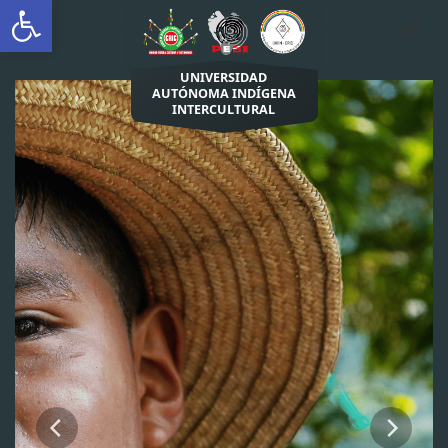
Abrir barra de herramientas
INICIO
Saltar
UNIVERSIDAD
al
AUTÓNOMA INDÍGENA
contenido
INTERCULTURAL