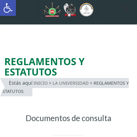
Abrir barra de herramientas
AUTÓNOMA INDÍGENA
INTERCULTURAL
Saltar
al
contenido
REGLAMENTOS Y
ESTATUTOS
Estás aquí
INICIO
>
LA UNIVERSIDAD
>
REGLAMENTOS Y
ESTATUTOS
Documentos de consulta