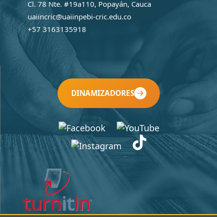
Cl. 78 Nte. #19a110, Popayán, Cauca
uaiincric@uaiinpebi-cric.edu.co
+57 3163135918
DINAMIZADORES