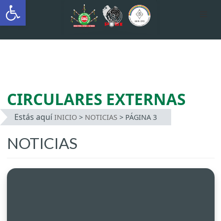
Abrir barra de herramientas
AUTÓNOMA INDÍGENA
INTERCULTURAL
Saltar
al
contenido
CIRCULARES EXTERNAS
Estás aquí
INICIO
>
NOTICIAS
>
PÁGINA 3
NOTICIAS