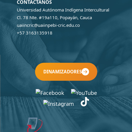
CONTÁCTANOS
Universidad Autónoma Indígena Intercultural
Cl. 78 Nte. #19a110, Popayán, Cauca
uaiincric@uaiinpebi-cric.edu.co
+57 3163135918
DINAMIZADORES