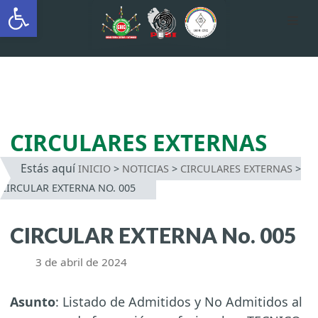
Abrir barra de herramientas
AUTÓNOMA INDÍGENA
INTERCULTURAL
Saltar
al
contenido
CIRCULARES EXTERNAS
Estás aquí
INICIO
>
NOTICIAS
>
CIRCULARES EXTERNAS
>
CIRCULAR EXTERNA NO. 005
CIRCULAR EXTERNA No. 005
3 de abril de 2024
Asunto
: Listado de Admitidos y No Admitidos al