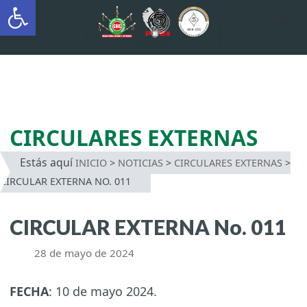
Abrir barra de herramientas
AUTÓNOMA INDÍGENA
INTERCULTURAL
Saltar
al
contenido
CIRCULARES EXTERNAS
Estás aquí
INICIO
>
NOTICIAS
>
CIRCULARES EXTERNAS
>
CIRCULAR EXTERNA NO. 011
CIRCULAR EXTERNA No. 011
28 de mayo de 2024
FECHA
: 10 de mayo 2024.