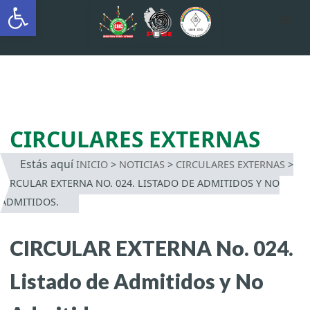
Abrir barra de herramientas
AUTÓNOMA INDÍGENA
INTERCULTURAL
Saltar
al
contenido
CIRCULARES EXTERNAS
Estás aquí
INICIO
>
NOTICIAS
>
CIRCULARES EXTERNAS
>
CIRCULAR EXTERNA NO. 024. LISTADO DE ADMITIDOS Y NO
ADMITIDOS.
CIRCULAR EXTERNA No. 024.
Listado de Admitidos y No