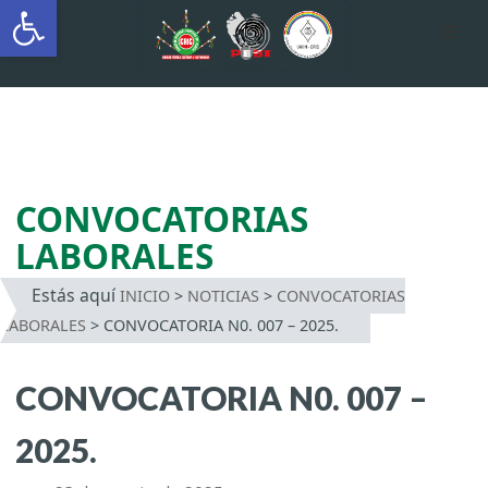
Abrir barra de herramientas
AUTÓNOMA INDÍGENA
INTERCULTURAL
Saltar
al
contenido
CONVOCATORIAS
LABORALES
Estás aquí
INICIO
>
NOTICIAS
>
CONVOCATORIAS
LABORALES
>
CONVOCATORIA N0. 007 – 2025.
CONVOCATORIA N0. 007 –
2025.