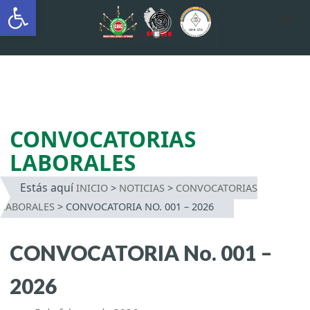
Abrir barra de herramientas
AUTÓNOMA INDÍGENA
INTERCULTURAL
Saltar
al
contenido
CONVOCATORIAS
LABORALES
Estás aquí
INICIO
>
NOTICIAS
>
CONVOCATORIAS
LABORALES
>
CONVOCATORIA NO. 001 – 2026
CONVOCATORIA No. 001 –
2026