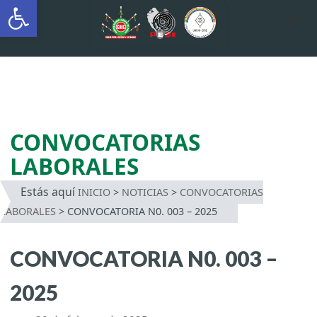
Abrir barra de herramientas
AUTÓNOMA INDÍGENA
INTERCULTURAL
Saltar
al
contenido
CONVOCATORIAS
LABORALES
Estás aquí
INICIO
>
NOTICIAS
>
CONVOCATORIAS
LABORALES
>
CONVOCATORIA N0. 003 – 2025
CONVOCATORIA N0. 003 –
2025