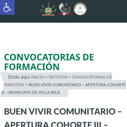
Abrir barra de herramientas
AUTÓNOMA INDÍGENA
INTERCULTURAL
Saltar
al
contenido
CONVOCATORIAS DE
FORMACIÓN
Estás aquí
INICIO
>
NOTICIAS
>
CONVOCATORIAS DE
FORMACIÓN
>
BUEN VIVIR COMUNITARIO – APERTURA COHORTE
III – MUNICIPIO DE VILLA RICA
BUEN VIVIR COMUNITARIO –
APERTURA COHORTE III –