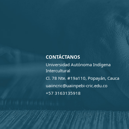
CONTÁCTANOS
Universidad Autónoma Indígena
Intercultural
Cl. 78 Nte. #19a110, Popayán, Cauca
uaiincric@uaiinpebi-cric.edu.co
+57 3163135918