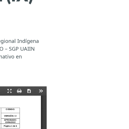
egional Indígena
IO – SGP UAIIN
mativo en