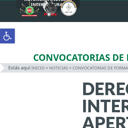
INTERCULTURAL
Saltar
al
Abrir barra de herramientas
contenido
CONVOCATORIAS DE
Estás aquí
INICIO
>
NOTICIAS
>
CONVOCATORIAS DE FORM
DERE
INTE
APER