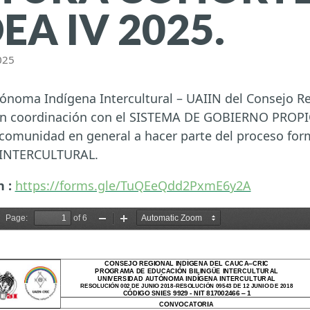
EA IV 2025.
025
ónoma Indígena Intercultural – UAIIN del Consejo R
 en coordinación con el SISTEMA DE GOBIERNO PROP
 comunidad en general a hacer parte del proceso for
INTERCULTURAL.
 :
https://forms.gle/TuQEeQdd2PxmE6y2A