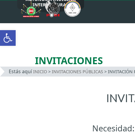
INTERCULTURAL
Saltar
al
Abrir barra de herramientas
contenido
INVITACIONES
Estás aquí
INICIO
>
INVITACIONES PÚBLICAS
>
INVITACIÓN P
INVIT
Necesidad