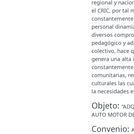
regional y nacio
el CRIC, por tal
constantemente d
personal dinamiz
diversos comprom
pedagógico y adm
colectivo, hace q
genera una alta 
constantemente 
comunitarias, re
culturales las cu
la necesidades e
Objeto:
“ADQ
AUTO MOTOR DE 
Convenio:
A