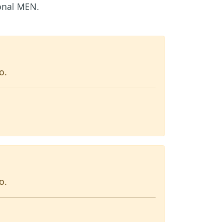
ional MEN.
o.
o.