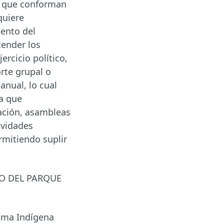
as que conforman
quiere
ento del
tender los
rcicio político,
rte grupal o
anual, lo cual
 a que
ación, asambleas
ividades
ermitiendo suplir
O DEL PARQUE
noma Indígena