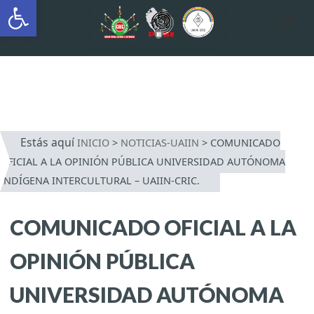
Abrir barra de herramientas
AUTÓNOMA INDÍGENA
INTERCULTURAL
Saltar
al
contenido
Estás aquí
INICIO
>
NOTICIAS-UAIIN
>
COMUNICADO
OFICIAL A LA OPINIÓN PÚBLICA UNIVERSIDAD AUTÓNOMA
INDÍGENA INTERCULTURAL – UAIIN-CRIC.
COMUNICADO OFICIAL A LA
OPINIÓN PÚBLICA
UNIVERSIDAD AUTÓNOMA