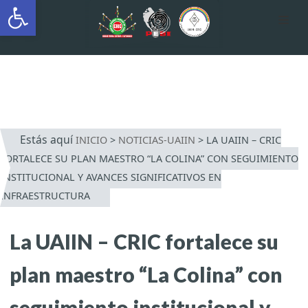
Abrir barra de herramientas
AUTÓNOMA INDÍGENA
INTERCULTURAL
Saltar
al
contenido
Estás aquí
INICIO
>
NOTICIAS-UAIIN
>
LA UAIIN – CRIC
FORTALECE SU PLAN MAESTRO “LA COLINA” CON SEGUIMIENTO
INSTITUCIONAL Y AVANCES SIGNIFICATIVOS EN
INFRAESTRUCTURA
La UAIIN – CRIC fortalece su
plan maestro “La Colina” con
seguimiento institucional y