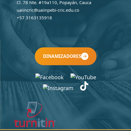
Cl. 78 Nte. #19a110, Popayán, Cauca
uaiincric@uaiinpebi-cric.edu.co
+57 3163135918
DINAMIZADORES