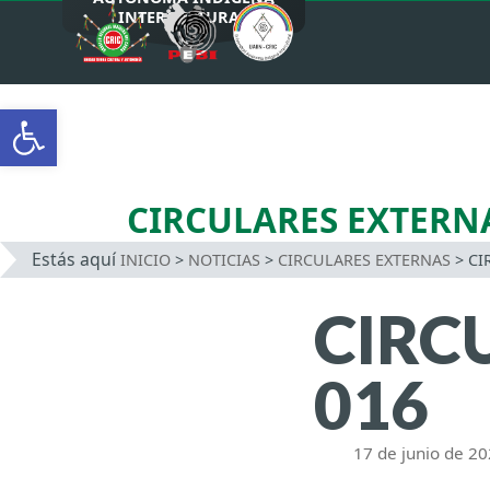
INTERCULTURAL
Saltar
al
Abrir barra de herramientas
contenido
CIRCULARES EXTERN
Estás aquí
INICIO
>
NOTICIAS
>
CIRCULARES EXTERNAS
>
CI
CIRC
016
17 de junio de 2