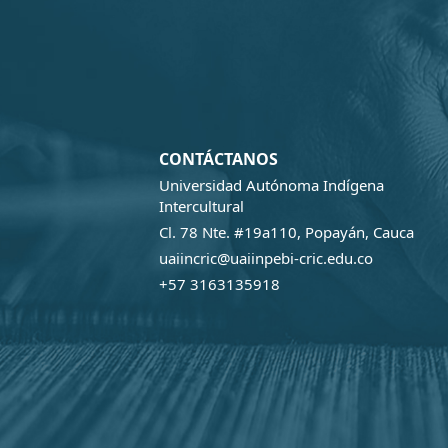
CONTÁCTANOS
Universidad Autónoma Indígena
Intercultural
Cl. 78 Nte. #19a110, Popayán, Cauca
uaiincric@uaiinpebi-cric.edu.co
+57 3163135918