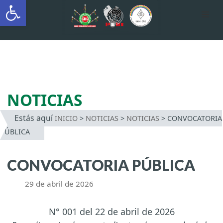
Abrir barra de herramientas
AUTÓNOMA INDÍGENA
INTERCULTURAL
Saltar
al
contenido
NOTICIAS
Estás aquí
INICIO
>
NOTICIAS
>
NOTICIAS
>
CONVOCATORIA
PÚBLICA
CONVOCATORIA PÚBLICA
29 de abril de 2026
N° 001 del 22 de abril de 2026