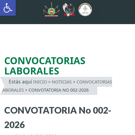
Abrir barra de herramientas
AUTÓNOMA INDÍGENA
INTERCULTURAL
Saltar
al
contenido
CONVOCATORIAS
LABORALES
Estás aquí
INICIO
>
NOTICIAS
>
CONVOCATORIAS
LABORALES
>
CONVOTATORIA NO 002-2026
CONVOTATORIA No 002-
2026