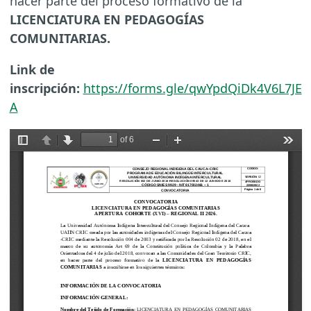
hacer parte del proceso formativo de la
LICENCIATURA EN PEDAGOGÍAS
COMUNITARIAS.
Link de
inscripción:
https://forms.gle/qwYpdQiDk4V6L7JE
A