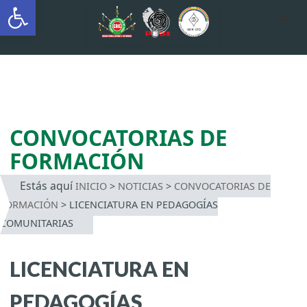
Abrir barra de herramientas
AUTÓNOMA INDÍGENA
INTERCULTURAL
Saltar
al
contenido
CONVOCATORIAS DE
FORMACIÓN
Estás aquí
INICIO
>
NOTICIAS
>
CONVOCATORIAS DE
FORMACIÓN
>
LICENCIATURA EN PEDAGOGÍAS
COMUNITARIAS
LICENCIATURA EN
PEDAGOGÍAS