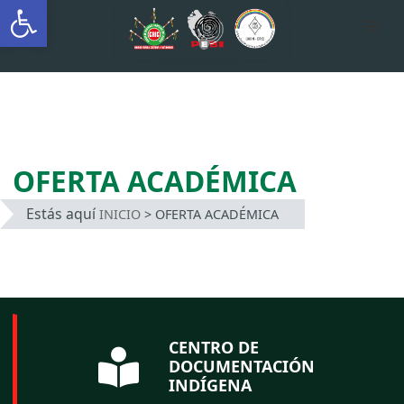
Abrir barra de herramientas
AUTÓNOMA INDÍGENA
INTERCULTURAL
Saltar
al
contenido
OFERTA ACADÉMICA
Estás aquí
INICIO
>
OFERTA ACADÉMICA
CENTRO DE
DOCUMENTACIÓN
INDÍGENA