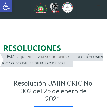
Abrir barra de herramientas
AUTÓNOMA INDÍGENA
INTERCULTURAL
Saltar
al
contenido
RESOLUCIONES
Estás aquí
INICIO
>
RESOLUCIONES
>
RESOLUCIÓN UAIIN
CRIC NO. 002 DEL 25 DE ENERO DE 2021.
Resolución UAIIN CRIC No.
002 del 25 de enero de
2021.