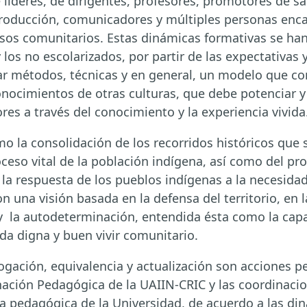
líderes, de dirigentes, profesores, promotores de sa
producción, comunicadores y múltiples personas enca
sos comunitarios. Estas dinámicas formativas se han
 los no escolarizados, por partir de las expectativas 
ar métodos, técnicas y en general, un modelo que co
nocimientos de otras culturas, que debe potenciar y p
res a través del conocimiento y la experiencia vivida
o la consolidación de los recorridos históricos que 
eso vital de la población indígena, así como del pro
 la respuesta de los pueblos indígenas a la necesidad
con una visión basada en la defensa del territorio, en 
 y la autodeterminación, entendida ésta como la capa
da digna y buen vivir comunitario.
ación, equivalencia y actualización son acciones pe
inación Pedagógica de la UAIIN-CRIC y las coordinaci
ra pedagógica de la Universidad, de acuerdo a las din