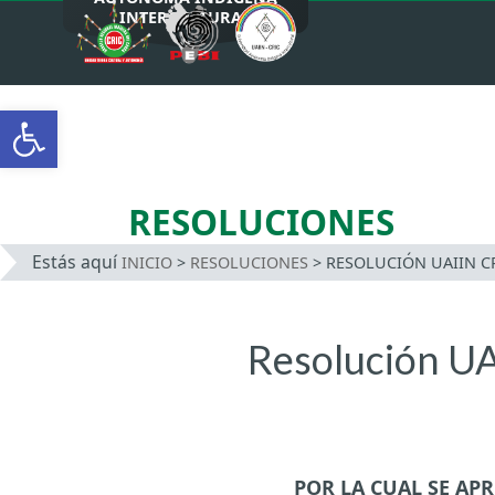
INTERCULTURAL
Saltar
al
Abrir barra de herramientas
contenido
RESOLUCIONES
Estás aquí
INICIO
>
RESOLUCIONES
>
RESOLUCIÓN UAIIN CR
Resolución UA
POR LA CUAL SE A