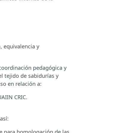
 equivalencia y
 coordinación pedagógica y
l tejido de sabidurías y
o en relación a:
UAIIN CRIC.
así:
te para homologación de las