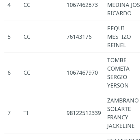
4
CC
1067462873
MEDINA JOS
RICARDO
PEQUI
5
CC
76143176
MESTIZO
REINEL
TOMBE
COMETA
6
CC
1067467970
SERGIO
YERSON
ZAMBRANO
SOLARTE
7
TI
98122512339
FRANCY
JACKELINE