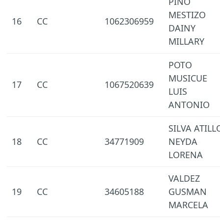
PINO
MESTIZO
16
CC
1062306959
DAINY
MILLARY
POTO
MUSICUE
17
CC
1067520639
LUIS
ANTONIO
SILVA ATILL
18
CC
34771909
NEYDA
LORENA
VALDEZ
19
CC
34605188
GUSMAN
MARCELA