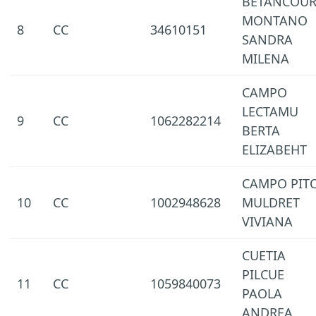
BETANCOUR
MONTANO
8
CC
34610151
SANDRA
MILENA
CAMPO
LECTAMU
9
CC
1062282214
BERTA
ELIZABEHT
CAMPO PIT
10
CC
1002948628
MULDRET
VIVIANA
CUETIA
PILCUE
11
CC
1059840073
PAOLA
ANDREA