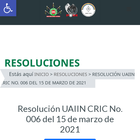
Abrir barra de herramientas
AUTÓNOMA INDÍGENA
INTERCULTURAL
Saltar
al
contenido
RESOLUCIONES
Estás aquí
INICIO
>
RESOLUCIONES
>
RESOLUCIÓN UAIIN
CRIC NO. 006 DEL 15 DE MARZO DE 2021
Resolución UAIIN CRIC No.
006 del 15 de marzo de
2021