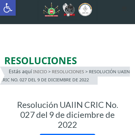
Abrir barra de herramientas
AUTÓNOMA INDÍGENA
INTERCULTURAL
Saltar
al
contenido
RESOLUCIONES
Estás aquí
INICIO
>
RESOLUCIONES
>
RESOLUCIÓN UAIIN
CRIC NO. 027 DEL 9 DE DICIEMBRE DE 2022
Resolución UAIIN CRIC No.
027 del 9 de diciembre de
2022