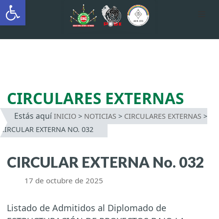
Abrir barra de herramientas
AUTÓNOMA INDÍGENA
INTERCULTURAL
Saltar
al
contenido
CIRCULARES EXTERNAS
Estás aquí
INICIO
>
NOTICIAS
>
CIRCULARES EXTERNAS
>
CIRCULAR EXTERNA NO. 032
CIRCULAR EXTERNA No. 032
17 de octubre de 2025
Listado de Admitidos al Diplomado de