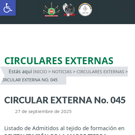
Abrir barra de herramientas
AUTÓNOMA INDÍGENA
INTERCULTURAL
Saltar
al
contenido
CIRCULARES EXTERNAS
Estás aquí
INICIO
>
NOTICIAS
>
CIRCULARES EXTERNAS
>
CIRCULAR EXTERNA NO. 045
CIRCULAR EXTERNA No. 045
27 de septiembre de 2025
Listado de Admitidos al tejido de formación en