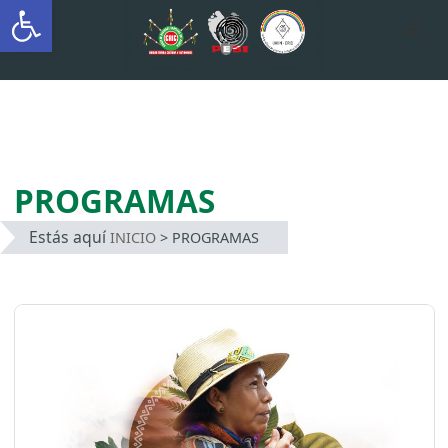
Abrir barra de herramientas
AUTÓNOMA INDÍGENA
INTERCULTURAL
Saltar
al
contenido
PROGRAMAS
Estás aquí
INICIO
>
PROGRAMAS