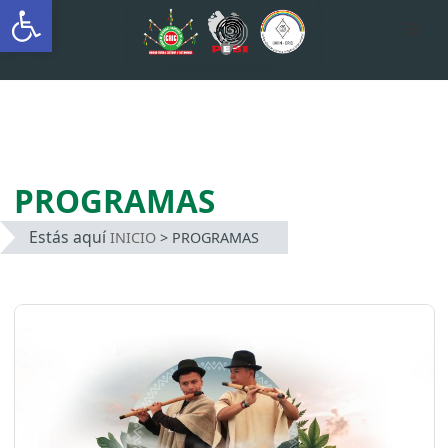
Abrir barra de herramientas
AUTÓNOMA INDÍGENA
INTERCULTURAL
Saltar
al
contenido
PROGRAMAS
Estás aquí
INICIO
>
PROGRAMAS